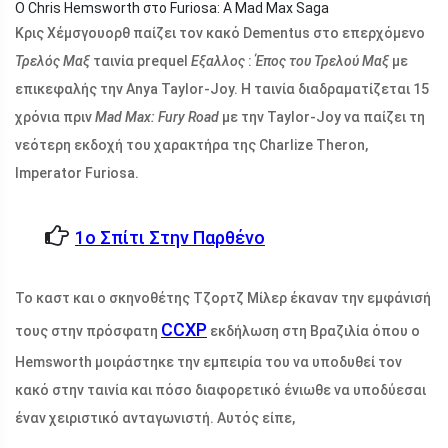
Ο Chris Hemsworth στο Furiosa: A Mad Max Saga
Κρις Χέμσγουορθ παίζει τον κακό Dementus στο επερχόμενο
Τρελός Μαξ
ταινία prequel
Εξαλλος
:
Έπος του Τρελού Μαξ
με
επικεφαλής την Anya Taylor-Joy. Η ταινία διαδραματίζεται 15
χρόνια πριν
Mad Max: Fury Road
με την Taylor-Joy να παίζει τη
νεότερη εκδοχή του χαρακτήρα της Charlize Theron,
Imperator Furiosa.
1ο Σπίτι Στην Παρθένο
Το καστ και ο σκηνοθέτης Τζορτζ Μίλερ έκαναν την εμφάνισή
CCXP
τους στην πρόσφατη
εκδήλωση στη Βραζιλία όπου ο
Hemsworth μοιράστηκε την εμπειρία του να υποδυθεί τον
κακό στην ταινία και πόσο διαφορετικό ένιωθε να υποδύεσαι
έναν χειριστικό ανταγωνιστή. Αυτός είπε,