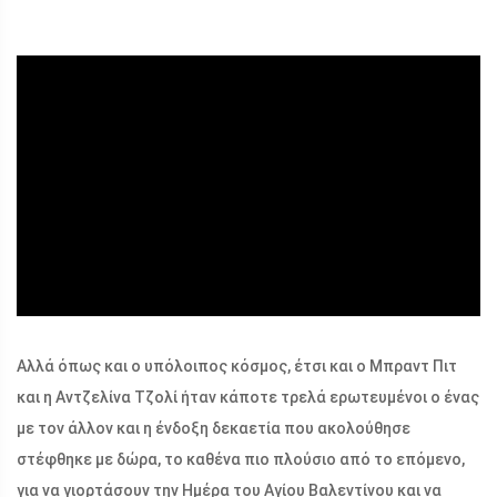
ad
Αλλά όπως και ο υπόλοιπος κόσμος, έτσι και ο Μπραντ Πιτ
και η Αντζελίνα Τζολί ήταν κάποτε τρελά ερωτευμένοι ο ένας
με τον άλλον και η ένδοξη δεκαετία που ακολούθησε
στέφθηκε με δώρα, το καθένα πιο πλούσιο από το επόμενο,
για να γιορτάσουν την Ημέρα του Αγίου Βαλεντίνου και να