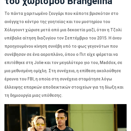
του χωρισμού Brangelina
Το πάντα χαριτωμένο ζευγάρι που κάποτε βρισκόταν στο
ανέγγιχτο κέντρο της γοητείας και του μυστηρίου του
Χόλιγουντ χώρισε μετά από μια δεκαετία μαζί, όταν η Τζολί
υπέβαλε αίτηση διαζυγίου τον Σεπτέμβριο του 2015. Η άνευ
προηγουμένου κίνηση συνέβη υπό το φως γεγονότων που
συνέβησαν σε ένα αεροπλάνο, όπου ο Πιτ είχε φέρεται να
επιτέθηκε στη Jolie και τον μεγαλύτερο γιο του, Maddox, σε
μια μεθυσμένη ομίχλη. Στη συνέχεια, η επίθεση ακολούθησε
έρευνα του FBI, η οποία στη συνέχεια σταμάτησε λόγω
έλλειψης επαρκών αποδεικτικών στοιχείων για τη δίωξη και
τη δημιουργία μιας υπόθεσης.