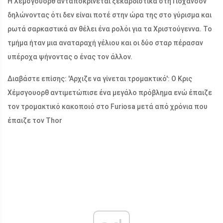
Η Χέμσγουορθ ανταποκρίνεται ξεκαρδιστικά στη Γιόχανσον
δηλώνοντας ότι δεν είναι ποτέ στην ώρα της στο γύρισμα και
ρωτά σαρκαστικά αν θέλει ένα ρολόι για τα Χριστούγεννα. Το
τμήμα ήταν μια αναταραχή γέλιου και οι δύο σταρ πέρασαν
υπέροχα ψήνοντας ο ένας τον άλλον.
Διαβάστε επίσης: 'Αρχιζε να γίνεται τρομακτικό': Ο Κρις
Χέμσγουορθ αντιμετώπισε ένα μεγάλο πρόβλημα ενώ έπαιζε
τον τρομακτικό κακοποιό στο Furiosa μετά από χρόνια που
έπαιζε τον Thor