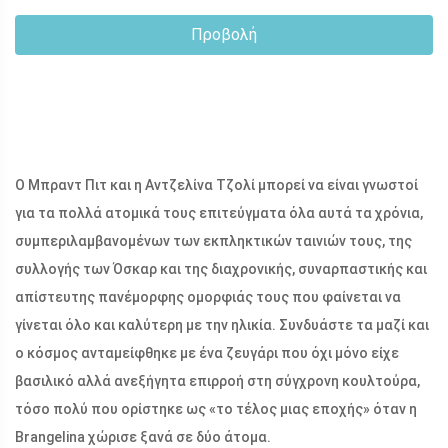
Προβολή
Ο Μπραντ Πιτ και η Αντζελίνα Τζολί μπορεί να είναι γνωστοί
για τα πολλά ατομικά τους επιτεύγματα όλα αυτά τα χρόνια,
συμπεριλαμβανομένων των εκπληκτικών ταινιών τους, της
συλλογής των Όσκαρ και της διαχρονικής, συναρπαστικής και
απίστευτης πανέμορφης ομορφιάς τους που φαίνεται να
γίνεται όλο και καλύτερη με την ηλικία. Συνδυάστε τα μαζί και
ο κόσμος ανταμείφθηκε με ένα ζευγάρι που όχι μόνο είχε
βασιλικό αλλά ανεξήγητα επιρροή στη σύγχρονη κουλτούρα,
τόσο πολύ που ορίστηκε ως «το τέλος μιας εποχής» όταν η
Brangelina χώρισε ξανά σε δύο άτομα.