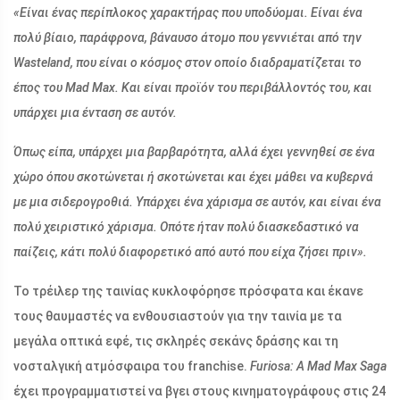
«Είναι ένας περίπλοκος χαρακτήρας που υποδύομαι. Είναι ένα
πολύ βίαιο, παράφρονα, βάναυσο άτομο που γεννιέται από την
Wasteland, που είναι ο κόσμος στον οποίο διαδραματίζεται το
έπος του Mad Max. Και είναι προϊόν του περιβάλλοντός του, και
υπάρχει μια ένταση σε αυτόν.
Όπως είπα, υπάρχει μια βαρβαρότητα, αλλά έχει γεννηθεί σε ένα
χώρο όπου σκοτώνεται ή σκοτώνεται και έχει μάθει να κυβερνά
με μια σιδερογροθιά. Υπάρχει ένα χάρισμα σε αυτόν, και είναι ένα
πολύ χειριστικό χάρισμα. Οπότε ήταν πολύ διασκεδαστικό να
παίζεις, κάτι πολύ διαφορετικό από αυτό που είχα ζήσει πριν».
Το τρέιλερ της ταινίας κυκλοφόρησε πρόσφατα και έκανε
τους θαυμαστές να ενθουσιαστούν για την ταινία με τα
μεγάλα οπτικά εφέ, τις σκληρές σεκάνς δράσης και τη
νοσταλγική ατμόσφαιρα του franchise.
Furiosa: A Mad Max Saga
έχει προγραμματιστεί να βγει στους κινηματογράφους στις 24